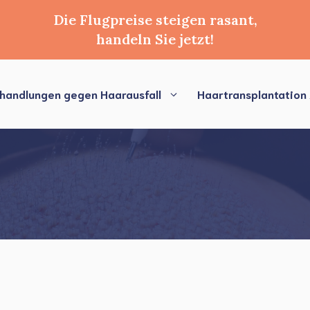
Die Flugpreise steigen rasant,
handeln Sie jetzt!
handlungen gegen Haarausfall
Haartransplantation