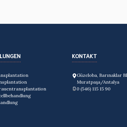
LUNGEN
KONTAKT
nsplantation
Güzeloba, Barınaklar Bl
nsplantation
Muratpaşa/Antalya
auentransplantation
0
(546) 115 15 90
ellbehandlung
handlung